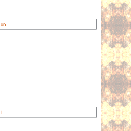
ten
l