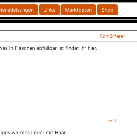
ienstleisungen
Links
Marktdaten
Shop
Schlürferei
was in Flaschen abfüllbar ist findet Ihr hier.
Fell
liges warmes Leder mit Haar.