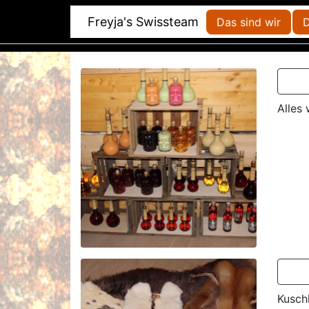
Freyja's Swissteam
Das sind wir
D
Alles 
Kusch