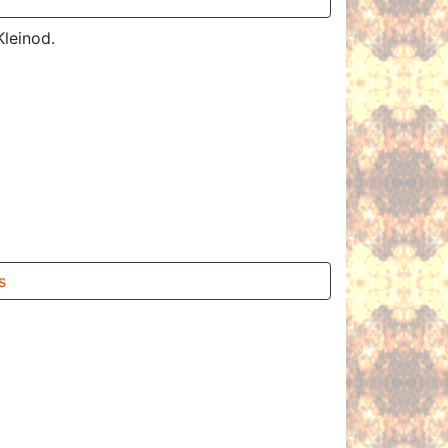
leinod.
s