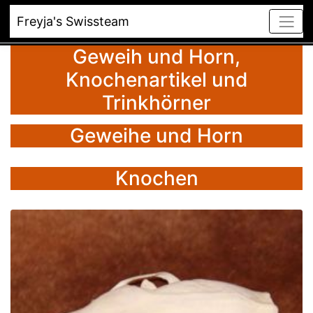
Freyja's Swissteam
Geweih und Horn,
Knochenartikel und
Trinkhörner
Geweihe und Horn
Knochen